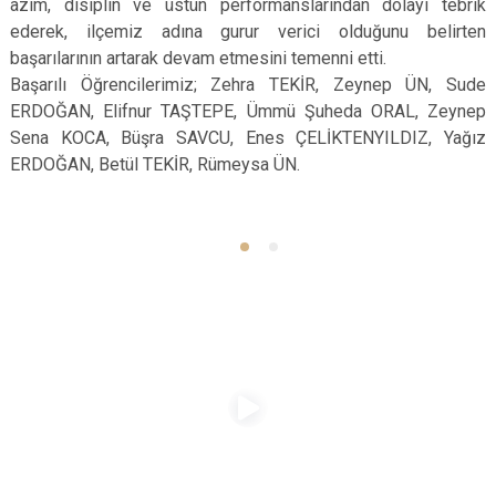
azim, disiplin ve üstün performanslarından dolayı tebrik
Çatalca
Şile
Esenyurt
ederek, ilçemiz adına gurur verici olduğunu belirten
Esenler
Silivri
Sancaktepe
başarılarının artarak devam etmesini temenni etti.
Başarılı Öğrencilerimiz; Zehra TEKİR, Zeynep ÜN, Sude
Eyüpsultan
Şişli
Sultangazi
ERDOĞAN, Elifnur TAŞTEPE, Ümmü Şuheda ORAL, Zeynep
Sena KOCA, Büşra SAVCU, Enes ÇELİKTENYILDIZ, Yağız
ERDOĞAN, Betül TEKİR, Rümeysa ÜN.