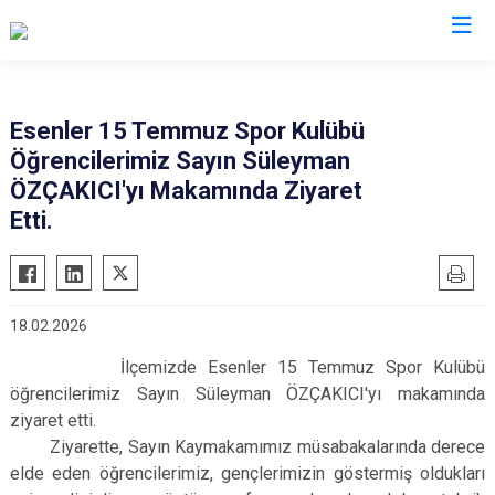
İstanbul
Esenler 15 Temmuz Spor Kulübü
Öğrencilerimiz Sayın Süleyman
Adalar
Fatih
Sultanbeyli
ÖZÇAKICI'yı Makamında Ziyaret
Avcılar
Gaziosmanpaşa
Tuzla
Etti.
Bağcılar
Güngören
Ümraniye
Bahçelievler
Kadıköy
Üsküdar
Bakırköy
Kağıthane
Zeytinburnu
18.02.2026
Bayrampaşa
Kartal
Arnavutköy
İlçemizde Esenler 15 Temmuz Spor Kulübü
Beşiktaş
Küçükçekmece
Ataşehir
öğrencilerimiz Sayın Süleyman ÖZÇAKICI'yı makamında
Beykoz
Maltepe
Başakşehir
ziyaret etti.
Ziyarette, Sayın Kaymakamımız müsabakalarında derece
Beyoğlu
Pendik
Beylikdüzü
elde eden öğrencilerimiz, gençlerimizin göstermiş oldukları
Büyükçekmece
Sarıyer
Çekmeköy