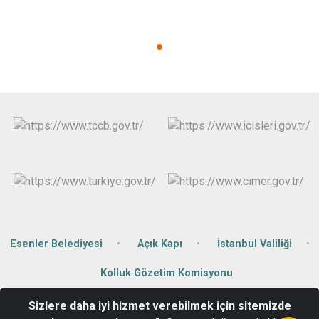
Esenler Belediyesi
Açık Kapı
İstanbul Valiliği
Kolluk Gözetim Komisyonu
Sizlere daha iyi hizmet verebilmek için sitemizde
Menderes Mah. Çinçindere Cad. No: 151 Esenler/İstanbul