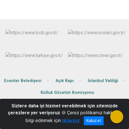
Esenler Belediyesi
Açık Kapı
İstanbul Valiliği
Kolluk Gözetim Komisyonu
Sizlere daha iyi hizmet verebilmek için sitemizde
Menderes Mah. Çinçindere Cad. No: 151 Esenler/İstanbul
çerezlere yer veriyoruz
🍪 Çerez politikamız hakkında
0(212) 647 38 10 - Belgegeçer: 0(212) 647 38 11
bilgi edinmek için
tıklayınız
Kabul et