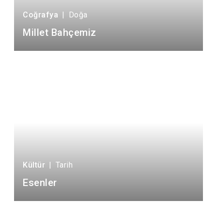
Çatalca
Şile
Esenyurt
Coğrafya
|
Doğa
Esenler
Silivri
Sancaktepe
Millet Bahçemiz
Eyüpsultan
Şişli
Sultangazi
Kültür
|
Tarih
Esenler