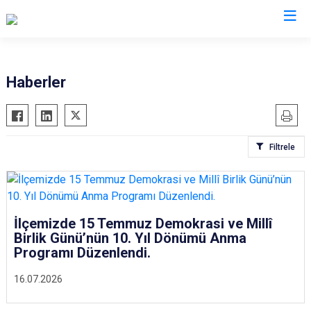
İstanbul
Haberler
Adalar
Fatih
Sultanbeyli
Avcılar
Gaziosmanpaşa
Tuzla
Filtrele
Bağcılar
Güngören
Ümraniye
Bahçelievler
Kadıköy
Üsküdar
Bakırköy
Kağıthane
Zeytinburnu
Bayrampaşa
Kartal
Arnavutköy
İlçemizde 15 Temmuz Demokrasi ve Millî
Birlik Günü’nün 10. Yıl Dönümü Anma
Beşiktaş
Küçükçekmece
Ataşehir
Programı Düzenlendi.
Beykoz
Maltepe
Başakşehir
16.07.2026
Beyoğlu
Pendik
Beylikdüzü
Büyükçekmece
Sarıyer
Çekmeköy