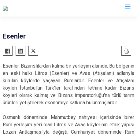
İstanbul
Esenler
Adalar
Fatih
Sultanbeyli
Avcılar
Gaziosmanpaşa
Tuzla
Esenler, Bizanslılardan kalma bir yerleşim alanıdır. Bu bölgenin
Bağcılar
Güngören
Ümraniye
en eski halkı Litros (Esenler) ve Avas (Atışalanı) adlarıyla
Bahçelievler
Kadıköy
Üsküdar
kurulan köylerde yaşayan Rumlardır. Esenler ve Atışalanı
Bakırköy
Kağıthane
Zeytinburnu
köyleri İstanbul'un Türk'ler tarafından fethine kadar Bizans
köyleri olarak kalmış ve Bizans İmparatorluğu'na türlü tarım
Bayrampaşa
Kartal
Arnavutköy
ürünleri yetiştirerek ekonomiye katkıda bulunmuşlardır.
Beşiktaş
Küçükçekmece
Ataşehir
Beykoz
Maltepe
Başakşehir
Osmanlı döneminde Mahmutbey nahiyesi içerisinde birer
Beyoğlu
Pendik
Beylikdüzü
Rum yerleşim yeri olan Litros ve Avas köylerinin etnik yapısı
Lozan Antlaşması'yla değişti. Cumhuriyet döneminde Rum
Büyükçekmece
Sarıyer
Çekmeköy