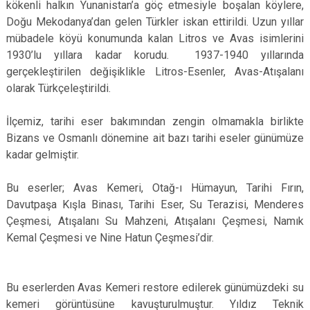
kökenli halkın Yunanistan’a göç etmesiyle boşalan köylere,
Çatalca
Şile
Esenyurt
Doğu Mekodanya’dan gelen Türkler iskan ettirildi. Uzun yıllar
Esenler
Silivri
Sancaktepe
mübadele köyü konumunda kalan Litros ve Avas isimlerini
1930’lu yıllara kadar korudu. 1937-1940 yıllarında
Eyüpsultan
Şişli
Sultangazi
gerçekleştirilen değişiklikle Litros-Esenler, Avas-Atışalanı
olarak Türkçeleştirildi.
İlçemiz, tarihi eser bakımından zengin olmamakla birlikte
Bizans ve Osmanlı dönemine ait bazı tarihi eseler günümüze
kadar gelmiştir.
Bu eserler; Avas Kemeri, Otağ-ı Hümayun, Tarihi Fırın,
Davutpaşa Kışla Binası, Tarihi Eser, Su Terazisi, Menderes
Çeşmesi, Atışalanı Su Mahzeni, Atışalanı Çeşmesi, Namık
Kemal Çeşmesi ve Nine Hatun Çeşmesi’dir.
Bu eserlerden Avas Kemeri restore edilerek günümüzdeki su
kemeri görüntüsüne kavuşturulmuştur. Yıldız Teknik