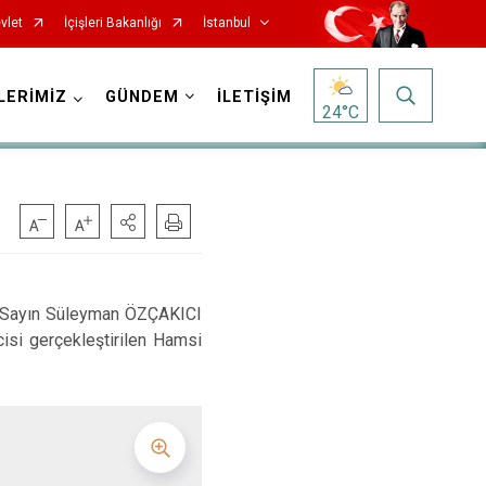
vlet
İçişleri Bakanlığı
İstanbul
LERİMİZ
GÜNDEM
İLETİŞİM
24
°C
Fatih
Sultanbeyli
Gaziosmanpaşa
Tuzla
Güngören
Ümraniye
ız Sayın Süleyman ÖZÇAKICI
cisi gerçekleştirilen Hamsi
Kadıköy
Üsküdar
Kağıthane
Zeytinburnu
Kartal
Arnavutköy
Küçükçekmece
Ataşehir