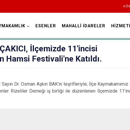
e-De
YMAKAMLIK
ESENLER
MAHALLİ İDARELER
HİZMET
İstanbul
KICI, İlçemizde 11'incisi
n Hamsi Festivali'ne Katıldı.
Adalar
Avcılar
Bağcılar
 Sayın Dr. Osman Aşkın BAK'ın teşrifleriyle; İlçe Kaymakamım
ler Rizeliler Derneği iş birliği ile düzenlenen İlçemizde 11'in
Bahçelievler
Bakırköy
Bayrampaşa
Beşiktaş