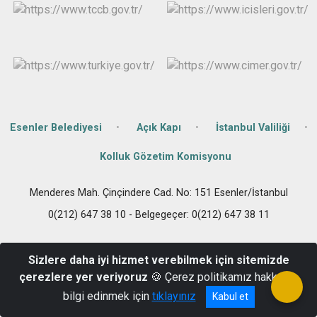
Çatalca
Şile
Esenyurt
Esenler
Silivri
Sancaktepe
Eyüpsultan
Şişli
Sultangazi
Esenler Belediyesi
Açık Kapı
İstanbul Valiliği
Kolluk Gözetim Komisyonu
Menderes Mah. Çinçindere Cad. No: 151 Esenler/İstanbul
0(212) 647 38 10 - Belgegeçer: 0(212) 647 38 11
Sizlere daha iyi hizmet verebilmek için sitemizde
çerezlere yer veriyoruz
🍪 Çerez politikamız hakkında
bilgi edinmek için
tıklayınız
Kabul et