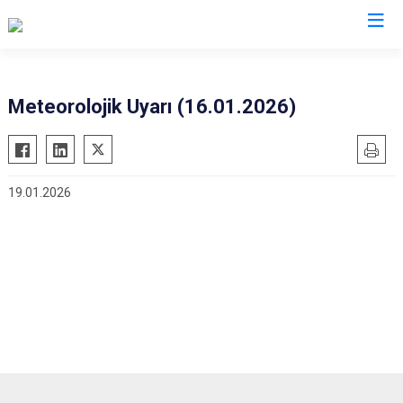
İstanbul
Meteorolojik Uyarı (16.01.2026)
Adalar
Fatih
Sultanbeyli
Avcılar
Gaziosmanpaşa
Tuzla
19.01.2026
Bağcılar
Güngören
Ümraniye
Bahçelievler
Kadıköy
Üsküdar
Bakırköy
Kağıthane
Zeytinburnu
Bayrampaşa
Kartal
Arnavutköy
Beşiktaş
Küçükçekmece
Ataşehir
Beykoz
Maltepe
Başakşehir
Beyoğlu
Pendik
Beylikdüzü
Büyükçekmece
Sarıyer
Çekmeköy