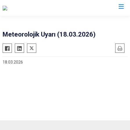
İstanbul
Meteorolojik Uyarı (18.03.2026)
Adalar
Fatih
Sultanbeyli
Avcılar
Gaziosmanpaşa
Tuzla
18.03.2026
Bağcılar
Güngören
Ümraniye
Bahçelievler
Kadıköy
Üsküdar
Bakırköy
Kağıthane
Zeytinburnu
Bayrampaşa
Kartal
Arnavutköy
Beşiktaş
Küçükçekmece
Ataşehir
Beykoz
Maltepe
Başakşehir
Beyoğlu
Pendik
Beylikdüzü
Büyükçekmece
Sarıyer
Çekmeköy