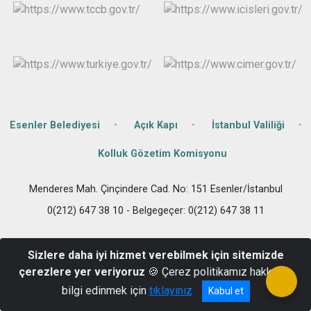
Çatalca
Şile
Esenyurt
Esenler
Silivri
Sancaktepe
Eyüpsultan
Şişli
Sultangazi
Esenler Belediyesi
Açık Kapı
İstanbul Valiliği
Kolluk Gözetim Komisyonu
Menderes Mah. Çinçindere Cad. No: 151 Esenler/İstanbul
0(212) 647 38 10 - Belgegeçer: 0(212) 647 38 11
Sizlere daha iyi hizmet verebilmek için sitemizde
çerezlere yer veriyoruz
🍪 Çerez politikamız hakkında
bilgi edinmek için
tıklayınız
Kabul et