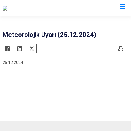
İstanbul
Meteorolojik Uyarı (25.12.2024)
Adalar
Fatih
Sultanbeyli
Avcılar
Gaziosmanpaşa
Tuzla
25.12.2024
Bağcılar
Güngören
Ümraniye
Bahçelievler
Kadıköy
Üsküdar
Bakırköy
Kağıthane
Zeytinburnu
Bayrampaşa
Kartal
Arnavutköy
Beşiktaş
Küçükçekmece
Ataşehir
Beykoz
Maltepe
Başakşehir
Beyoğlu
Pendik
Beylikdüzü
Büyükçekmece
Sarıyer
Çekmeköy