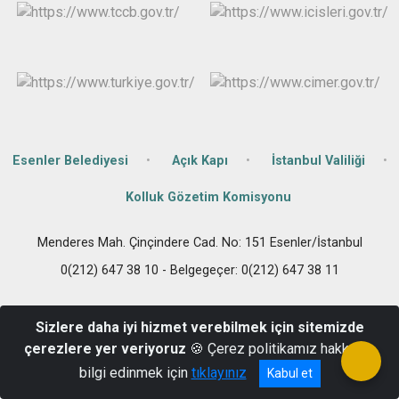
Çatalca
Şile
Esenyurt
Esenler
Silivri
Sancaktepe
Eyüpsultan
Şişli
Sultangazi
Esenler Belediyesi
Açık Kapı
İstanbul Valiliği
Kolluk Gözetim Komisyonu
Menderes Mah. Çinçindere Cad. No: 151 Esenler/İstanbul
0(212) 647 38 10 - Belgegeçer: 0(212) 647 38 11
Sizlere daha iyi hizmet verebilmek için sitemizde
çerezlere yer veriyoruz
🍪 Çerez politikamız hakkında
bilgi edinmek için
tıklayınız
Kabul et